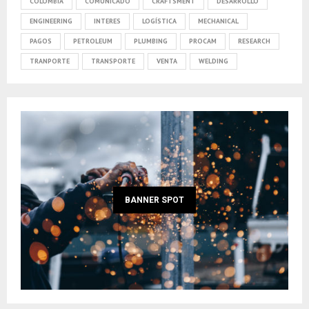
COLOMBIA
COMUNICADO
CRAFTSMENT
DESARROLLO
ENGINEERING
INTERES
LOGÍSTICA
MECHANICAL
PAGOS
PETROLEUM
PLUMBING
PROCAM
RESEARCH
TRANPORTE
TRANSPORTE
VENTA
WELDING
BANNER SPOT