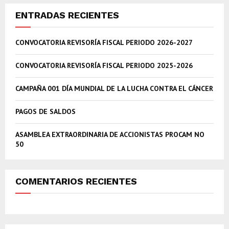
r
c
E
ENTRADAS RECIENTES
h
f
A
CONVOCATORIA REVISORÍA FISCAL PERIODO 2026-2027
o
r
R
:
CONVOCATORIA REVISORÍA FISCAL PERIODO 2025-2026
C
CAMPAÑA 001 DÍA MUNDIAL DE LA LUCHA CONTRA EL CÁNCER
H
PAGOS DE SALDOS
ASAMBLEA EXTRAORDINARIA DE ACCIONISTAS PROCAM NO
50
COMENTARIOS RECIENTES