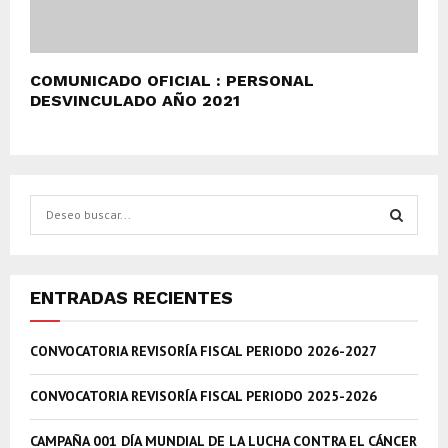
COMUNICADO OFICIAL : PERSONAL
DESVINCULADO AÑO 2021
S
e
a
S
r
c
E
ENTRADAS RECIENTES
h
f
A
CONVOCATORIA REVISORÍA FISCAL PERIODO 2026-2027
o
r
R
:
CONVOCATORIA REVISORÍA FISCAL PERIODO 2025-2026
C
CAMPAÑA 001 DÍA MUNDIAL DE LA LUCHA CONTRA EL CÁNCER