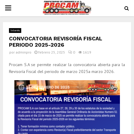
2025-2026
PRIMARY
por
adminpro
febrero 25, 2025
0
1619
MENU
Interés
CONVOCATORIA REVISORÍA FISCAL
PERIODO 2025-2026
por
adminpro
febrero 25, 2025
0
1619
Procam S.A se permite realizar la convocatoria abierta para la
Revisoría Fiscal del periodo de marzo 2025a marzo 2026.