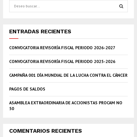
S
e
a
S
r
c
E
ENTRADAS RECIENTES
h
f
A
CONVOCATORIA REVISORÍA FISCAL PERIODO 2026-2027
o
r
R
:
CONVOCATORIA REVISORÍA FISCAL PERIODO 2025-2026
C
CAMPAÑA 001 DÍA MUNDIAL DE LA LUCHA CONTRA EL CÁNCER
H
PAGOS DE SALDOS
ASAMBLEA EXTRAORDINARIA DE ACCIONISTAS PROCAM NO
50
COMENTARIOS RECIENTES