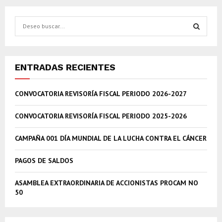
S
e
a
S
r
c
E
ENTRADAS RECIENTES
h
f
A
CONVOCATORIA REVISORÍA FISCAL PERIODO 2026-2027
o
r
R
:
CONVOCATORIA REVISORÍA FISCAL PERIODO 2025-2026
C
CAMPAÑA 001 DÍA MUNDIAL DE LA LUCHA CONTRA EL CÁNCER
H
PAGOS DE SALDOS
ASAMBLEA EXTRAORDINARIA DE ACCIONISTAS PROCAM NO
50