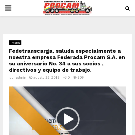
PRIMARY
MENU
Interés
Fedetranscarga, saluda especialmente a
nuestra empresa Federada Procam S.A. en
su aniversario No. 34 a sus socios ,
directivos y equipo de trabajo.
por
admin
agosto 22, 2018
0
909
R
e
p
r
o
d
u