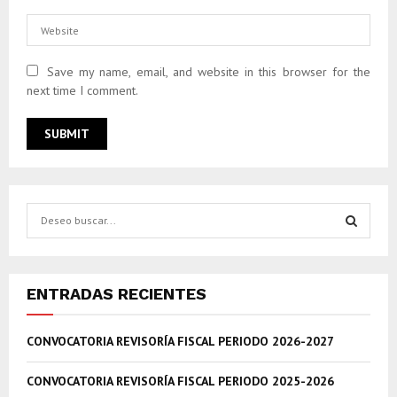
Save my name, email, and website in this browser for the
next time I comment.
S
e
a
S
r
c
E
ENTRADAS RECIENTES
h
f
A
CONVOCATORIA REVISORÍA FISCAL PERIODO 2026-2027
o
r
R
:
CONVOCATORIA REVISORÍA FISCAL PERIODO 2025-2026