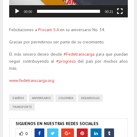
c
t
00:00
00:21
o
r
Felicitaciones a
Procam S.A
en su aniversario No. 34.
d
e
Gracias por permitirnos ser parte de su crecimiento.
v
í
El más sincero deseo desde
#Fedetranscarga
para que puedan
d
seguir contribuyendo al
#progreso
del país por muchos años
e
más.
o
www.fedetranscarga.org
34AÑOS
ANIVERSARIO
COLOMBIA
DESARROLLO
TRANSPORTE
SIGUENOS EN NUESTRAS REDES SOCIALES
0