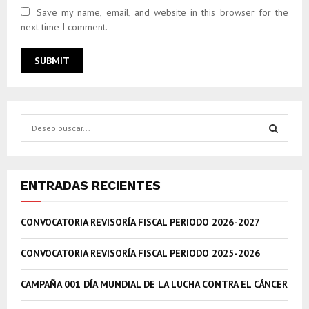
Save my name, email, and website in this browser for the
next time I comment.
S
e
a
S
r
c
E
ENTRADAS RECIENTES
h
f
A
CONVOCATORIA REVISORÍA FISCAL PERIODO 2026-2027
o
r
R
:
CONVOCATORIA REVISORÍA FISCAL PERIODO 2025-2026
C
CAMPAÑA 001 DÍA MUNDIAL DE LA LUCHA CONTRA EL CÁNCER
H